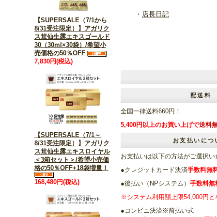
・
店長日記
【SUPERSALE（7/1から
8/31受注限定）】アガリク
ス茸仙生露エキスゴールド
30（30ml×30袋）/希望小
売価格の50％OFF
7,830円(税込)
配送料
全国一律送料660円！
5,400円以上のお買い上げで
送料
【SUPERSALE（7/1～
お支払いにつ
8/31受注限定）】アガリク
ス茸仙生露エキスロイヤル
お支払いは以下の方法がご選
＜3箱セット＞/希望小売価
格の50％OFF+18袋増量！
●クレジットカード決済
手数料無
168,480円(税込)
●後払い（NPシステム）
手数料無
※システム利用額上限54,000円
●コンビニ決済※前払い式