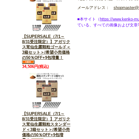
メールアドレス：
shopmaster@k
■本サイト（
https://www.kenko-mu
ている、すべての画像および文章
【SUPERSALE（7/1～
8/31受注限定）】アガリク
ス茸仙生露顆粒ゴールド＜
3箱セット＞/希望小売価格
の50％OFF+9包増量！
34,506円(税込)
【SUPERSALE（7/1～
8/31受注限定）】アガリク
ス茸仙生露顆粒スタンダー
ド＜3箱セット＞/希望小売
価格の50％OFF+9包増