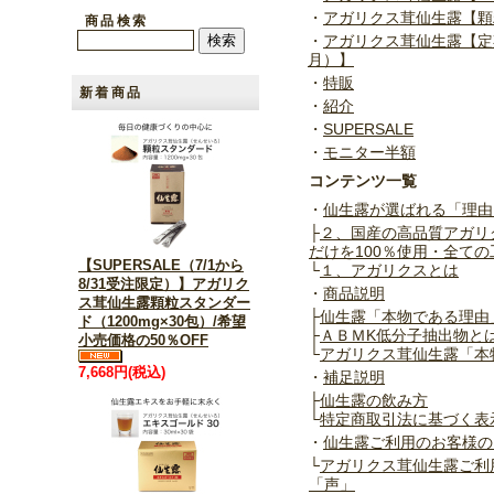
・
アガリクス茸仙生露【顆
商品検索
・
アガリクス茸仙生露【定
月）】
・
特販
新着商品
・
紹介
・
SUPERSALE
・
モニター半額
コンテンツ一覧
・
仙生露が選ばれる「理由
├
２、国産の高品質アガリク
だけを100％使用・全て
【SUPERSALE（7/1から
└
１、アガリクスとは
8/31受注限定）】アガリク
・
商品説明
ス茸仙生露顆粒スタンダー
├
仙生露「本物である理由
ド（1200mg×30包）/希望
├
ＡＢＭK低分子抽出物と
小売価格の50％OFF
└
アガリクス茸仙生露「本
7,668円(税込)
・
補足説明
├
仙生露の飲み方
└
特定商取引法に基づく表
・
仙生露ご利用のお客様の
└
アガリクス茸仙生露ご利
「声」