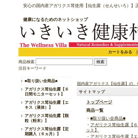
安心の国内産アガリクス茸使用【仙生露（せんせいろ）】
健康になるためのネットショップ
カートをみる
商品検索
注目キーワード
■取り扱い全商品■
国内産アガリクス【仙生露】の、
アガリクス茸仙生露【６
サイトマップ
日間モニターセット】
トップページ
アガリクス茸仙生露【エ
キス（液体）】
商品一覧
アガリクス茸仙生露【顆
・
■取り扱い全商品■
粒（粉末）】
・
アガリクス茸仙生露【６
アガリクス茸仙生露【定
ット】
期購入（６ヵ月）】
・
アガリクス茸仙生露【エ