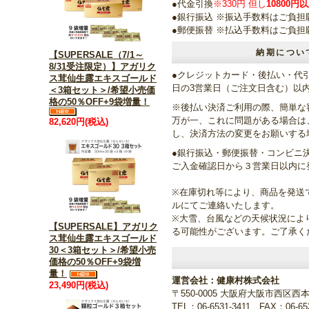
●代金引換
※330円 但し
10800
●銀行振込
※振込手数料はご負担
●郵便振替
※払込手数料はご負担
納期につい
【SUPERSALE（7/1～
8/31受注限定）】アガリク
●クレジットカード・後払い・代
ス茸仙生露エキスゴールド
日の3営業日（ご注文日含む）以
＜3箱セット＞/希望小売価
格の50％OFF+9袋増量！
※後払い決済ご利用の際、簡単な
万が一、これに問題がある場合は
82,620円(税込)
し、決済方法の変更をお願いする
●銀行振込・郵便振替・コンビニ
ご入金確認日から３営業日以内に
※在庫切れ等により、商品を発送
ルにてご連絡いたします。
※大雪、台風などの天候状況によ
【SUPERSALE】アガリク
る可能性がございます。ご了承
ス茸仙生露エキスゴールド
30＜3箱セット＞/希望小売
価格の50％OFF+9袋増
量！
運営会社：健康村株式会社
23,490円(税込)
〒550-0005 大阪府大阪市西区西本
TEL：06-6531-3411 FAX：06-653